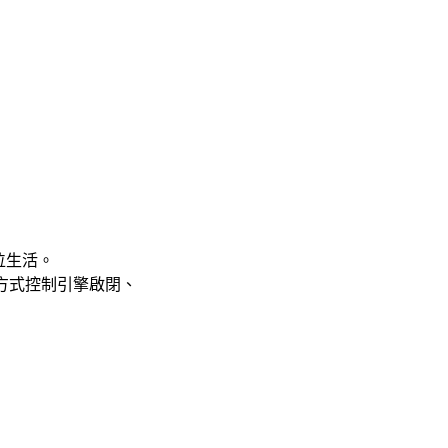
數位生活。
端遙控方式控制引擎啟閉、