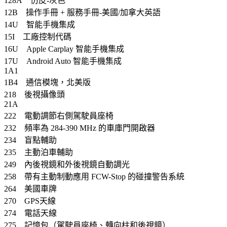
128A 仿皮-灰色
12B 操作手冊 + 服務手冊-美國/加拿大英語
14U 智能手機集成
15I 工廠控制代碼
16U Apple Carplay 智能手機集成
17U Android Auto 智能手機集成
1A1
1B4 通信模塊，北美版
218 後視攝像頭
21A
222 電動調節右側駕駛員座椅
232 頻率為 284-390 MHz 的車庫門開啟器
234 盲點輔助
235 主動泊車輔助
249 內後視鏡和外後視鏡自動調光
258 帶有主動制動應用 FCW-Stop 的碰撞警告系統
264 美國車牌
270 GPS天線
274 電話天線
275 記憶包（駕駛員座椅、轉向柱和後視鏡）