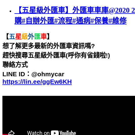
【五星級外匯車】外匯車車庫@2020 20
購#自辦外匯#流程#通病#保養#維修
【
五
星
級
外
匯
車
】
想了解更多最新的外匯車資訊嗎
?
趕快搜尋五星級外匯車
(
呼你有省錢啦
!)
聯絡方式
LINE ID
：
@ohmycar
https://lin.ee/ggEw6KH