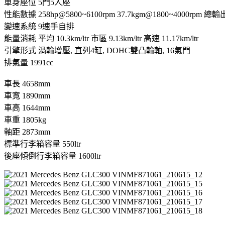
車身座位 5門5人座
性能數據 258hp@5800~6100rpm 37.7kgm@1800~4000rpm 總輸
變速系統 9速手自排
能量消耗 平均 10.3km/ltr 市區 9.13km/ltr 高速 11.17km/ltr
引擎形式 渦輪增壓, 直列4缸, DOHC雙凸輪軸, 16氣門
排氣量 1991cc
車長 4658mm
車寬 1890mm
車高 1644mm
車重 1805kg
軸距 2873mm
標準行李箱容量 550ltr
後座傾倒行李箱容量 1600ltr