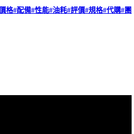
款#價格#配備#性能#油耗#評價#規格#代購#團